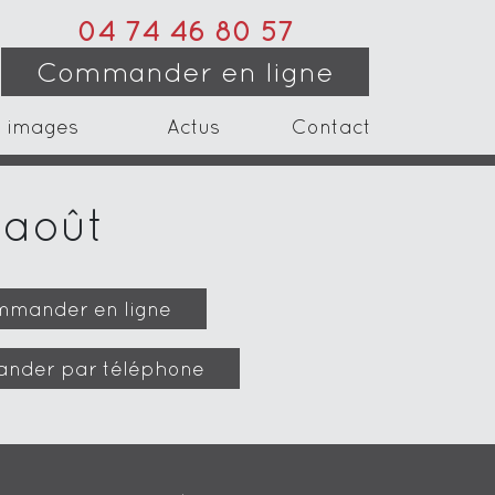
04 74 46 80 57
Commander en ligne
 images
Actus
Contact
 août
mander en ligne
nder par téléphone