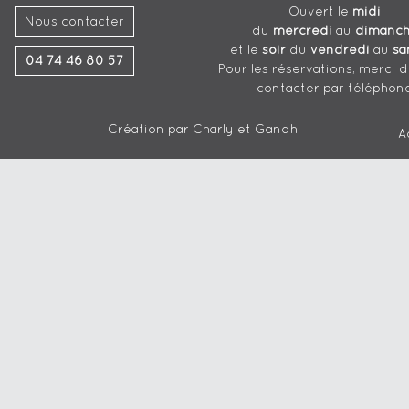
Ouvert le
midi
Nous contacter
du
mercredi
au
dimanc
et le
soir
du
vendredi
au
sa
04 74 46 80 57
Pour les réservations, merci 
contacter par téléphon
Création par
Charly et Gandhi
A