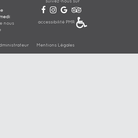
suivez-nous sur
he
medi
accessibilité PMR
de nous
e
dministrateur
Mentions Légales