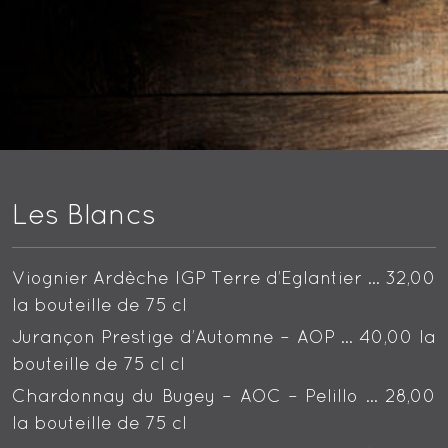
Les Blancs
Viognier Ardèche IGP Terre d’Eglantier … 32,00
la bouteille de 75 cl
Jurançon Prestige d’Automne – AOP … 40,00 la
bouteille de 75 cl cl
Chardonnay du Bugey – AOC – Pelillo … 28,00
la bouteille de 75 cl