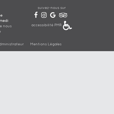
suivez-nous sur
he
medi
accessibilité PMR
de nous
e
dministrateur
Mentions Légales