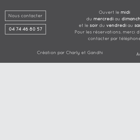
Ouvert le
midi
Nous contacter
du
mercredi
au
dimanc
et le
soir
du
vendredi
au
sa
04 74 46 80 57
Pour les réservations, merci 
contacter par téléphon
Création par
Charly et Gandhi
A