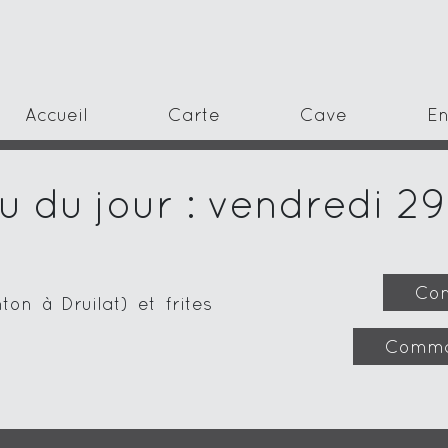
Accueil
Carte
Cave
En
 du jour : vendredi 2
Com
on à Druilat) et frites
Comma