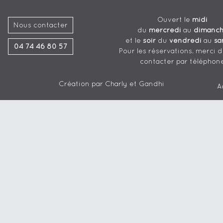
Ouvert le
midi
Nous contacter
du
mercredi
au
dimanc
et le
soir
du
vendredi
au
sa
04 74 46 80 57
Pour les réservations, merci 
contacter par téléphon
Création par
Charly et Gandhi
A