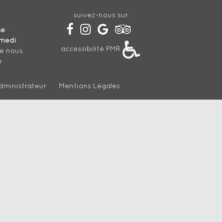
suivez-nous sur
he
medi
accessibilité PMR
de nous
e
dministrateur
Mentions Légales