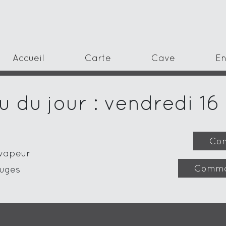
Accueil
Carte
Cave
En
 du jour : vendredi 16 
Com
 vapeur
Comma
ouges