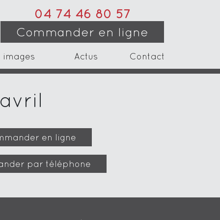
04 74 46 80 57
Commander en ligne
 images
Actus
Contact
avril
mander en ligne
nder par téléphone