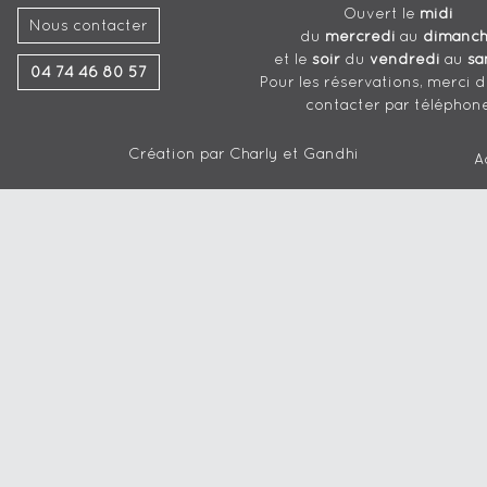
Ouvert le
midi
Nous contacter
du
mercredi
au
dimanc
et le
soir
du
vendredi
au
sa
04 74 46 80 57
Pour les réservations, merci 
contacter par téléphon
Création par
Charly et Gandhi
A