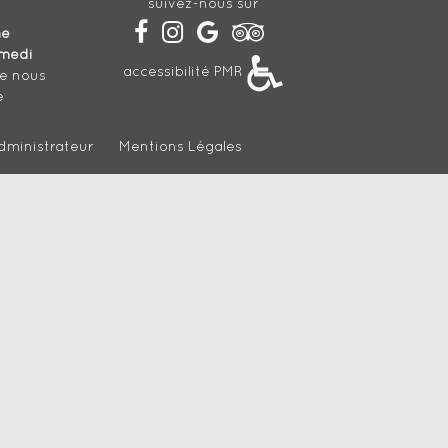
suivez-nous sur
he
medi
accessibilité PMR
de nous
e
dministrateur
Mentions Légales