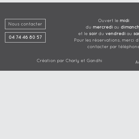
Ouvert le
midi
Nous contacter
du
mercredi
au
dimanc
et le
soir
du
vendredi
au
sa
04 74 46 80 57
Pour les réservations, merci 
contacter par téléphon
Création par
Charly et Gandhi
A