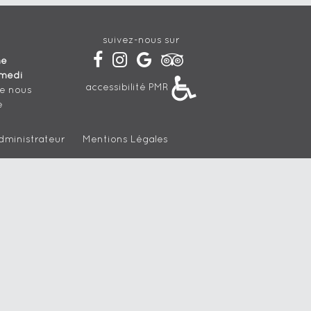
suivez-nous sur
he
medi
accessibilité PMR
de nous
e
dministrateur
Mentions Légales