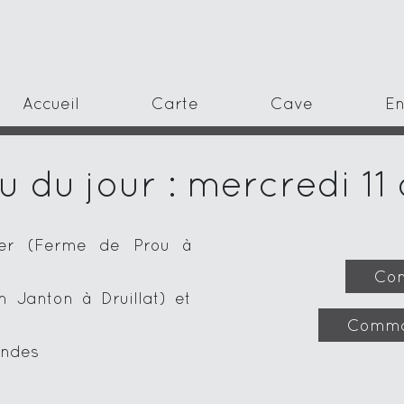
Accueil
Carte
Cave
En
 du jour : mercredi 11
ier (Ferme de Prou à
Com
 Janton à Druillat) et
Comma
andes