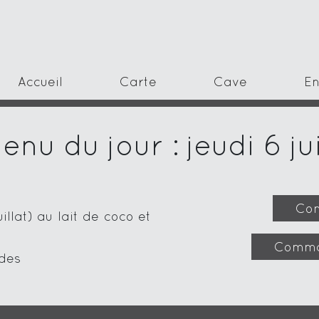
Accueil
Carte
Cave
En
enu du jour : jeudi 6 ju
Com
llat) au lait de coco et
Comma
ndes