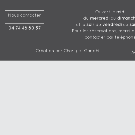
Ouvert le
midi
Nous contacter
du
mercredi
au
dimanc
et le
soir
du
vendredi
au
sa
04 74 46 80 57
Pour les réservations, merci 
contacter par téléphon
Création par
Charly et Gandhi
A