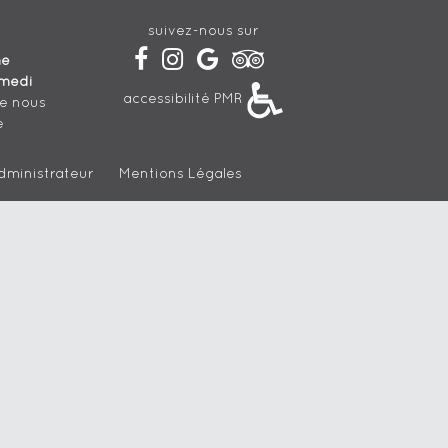
suivez-nous sur
he
medi
accessibilité PMR
de nous
e
dministrateur
Mentions Légales