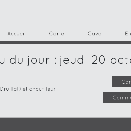
Accueil
Carte
Cave
En
 du jour : jeudi 20 oc
Com
ruillat) et chou-fleur
Comma