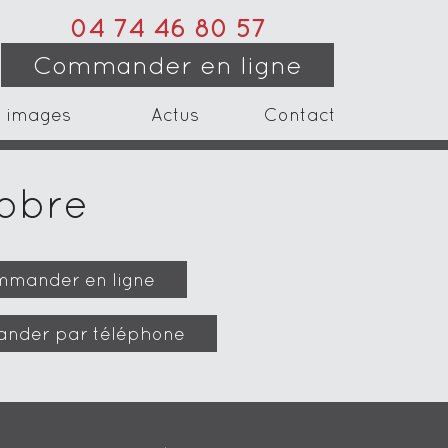
04 74 46 80 57
Commander en ligne
 images
Actus
Contact
tobre
mander en ligne
nder par téléphone