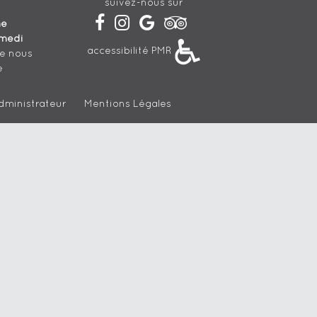
suivez-nous sur
he
medi
accessibilité PMR
de nous
e
dministrateur
Mentions Légales