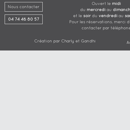
Ouvert le
midi
Nous contacter
du
mercredi
au
dimanc
et le
soir
du
vendredi
au
sa
04 74 46 80 57
Pour les réservations, merci 
contacter par téléphon
Création par
Charly et Gandhi
A