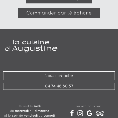
Commander par téléphone
Nous contacter
04 74 46 80 57
suivez-nous sur
Ouvert le
midi
du
mercredi
au
dimanche
et le
soir
du
vendredi
au
samedi