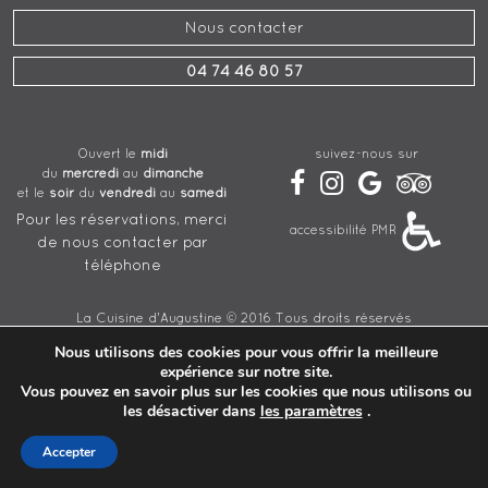
Nous contacter
04 74 46 80 57
suivez-nous sur
Ouvert le
midi
du
mercredi
au
dimanche
et le
soir
du
vendredi
au
samedi
Pour les réservations, merci
accessibilité PMR
de nous contacter par
téléphone
La Cuisine d'Augustine © 2016 Tous droits réservés
Création par
Charly et Gandhi
Nous utilisons des cookies pour vous offrir la meilleure
expérience sur notre site.
Administrateur
Mentions Légales
Vous pouvez en savoir plus sur les cookies que nous utilisons ou
les désactiver dans
les paramètres
.
Accepter